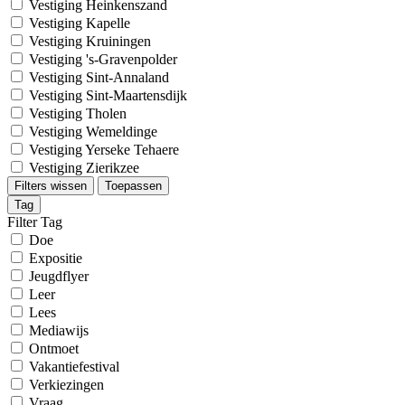
Vestiging Heinkenszand
Vestiging Kapelle
Vestiging Kruiningen
Vestiging 's-Gravenpolder
Vestiging Sint-Annaland
Vestiging Sint-Maartensdijk
Vestiging Tholen
Vestiging Wemeldinge
Vestiging Yerseke Tehaere
Vestiging Zierikzee
Filters wissen
Toepassen
Tag
Filter Tag
Doe
Expositie
Jeugdflyer
Leer
Lees
Mediawijs
Ontmoet
Vakantiefestival
Verkiezingen
Vraag