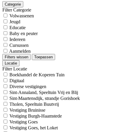
Categorie
Filter Categorie
Volwassenen
Jeugd
Educatie
Baby en peuter
Iedereen
Cursussen
Aanmelden
Filters wissen
Toepassen
Locatie
Filter Locatie
Boekhandel de Koperen Tuin
Digitaal
Diverse vestigingen
Sint-Annaland, Speeltuin Vrij en Blij
Sint-Maartensdijk, strandje Gorishoek
Tholen, Speeltuin Buutvrij
Vestiging Bruinisse
Vestiging Burgh-Haamstede
Vestiging Goes
Vestiging Goes, het Loket