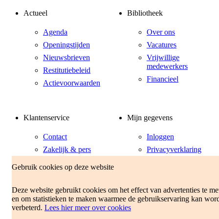
Actueel
Bibliotheek
Agenda
Over ons
Openingstijden
Vacatures
Nieuwsbrieven
Vrijwillige
medewerkers
Restitutiebeleid
Financieel
Actievoorwaarden
Klantenservice
Mijn gegevens
Contact
Inloggen
Zakelijk & pers
Privacyverklaring
Lid worden
Gebruik cookies op deze website
Veelgestelde vragen
Opzeggen
Deze website gebruikt cookies om het effect van advertenties te me
abonnement
en om statistieken te maken waarmee de gebruikservaring kan wor
verbeterd.
Lees hier meer over cookies